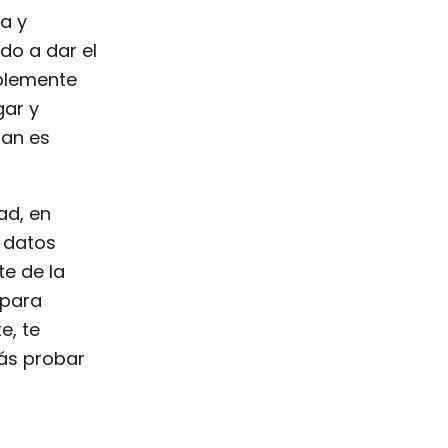
a y
do a dar el
mplemente
gar y
ran es
ad, en
 datos
te de la
 para
e, te
ás probar