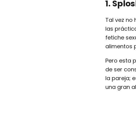
1. Splos
Tal vez no
las prácti
fetiche sex
alimentos 
Pero esta 
de ser con
la pareja; 
una gran a