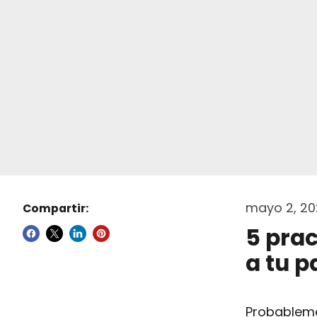
mayo 2, 20
Compartir:
5 pra
a tu p
Probableme