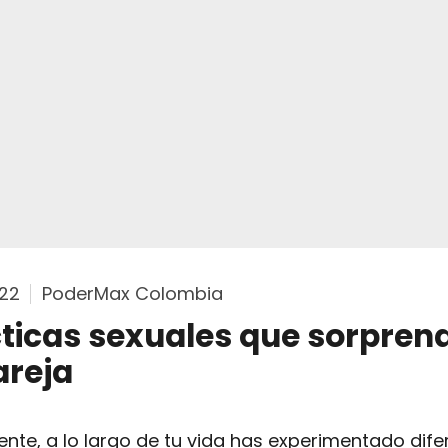
□
22
PoderMax Colombia
cticas sexuales que sorpren
areja
nte, a lo largo de tu vida has experimentado dife