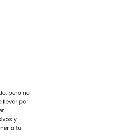
do, pero no
 llevar por
er
ivos y
ner a tu