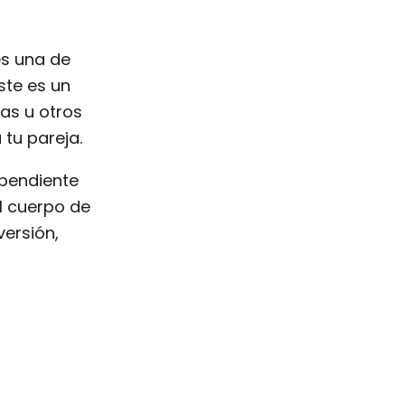
es una de
ste es un
as u otros
 tu pareja.
ependiente
l cuerpo de
versión,