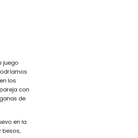
e juego
 podríamos
en los
 pareja con
 ganas de
uevo en la
y besos,