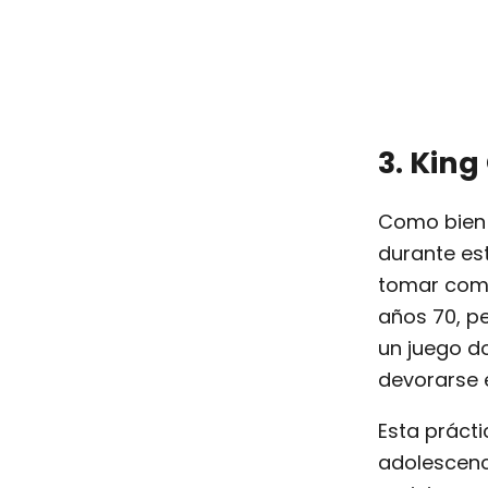
3. King
Como bien l
durante est
tomar como
años 70, p
un juego d
devorarse e
Esta prácti
adolescenc