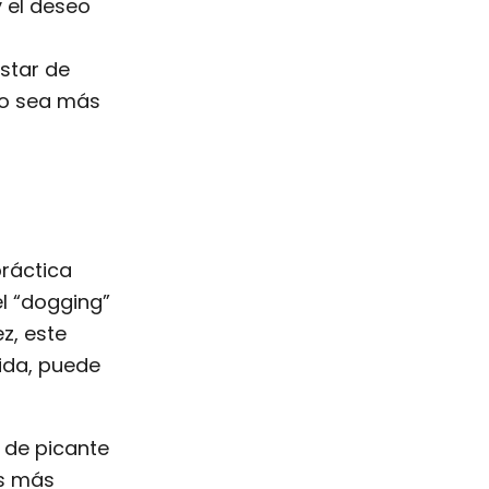
 el deseo
estar de
do sea más
práctica
el “dogging”
z, este
ida, puede
e de picante
as más