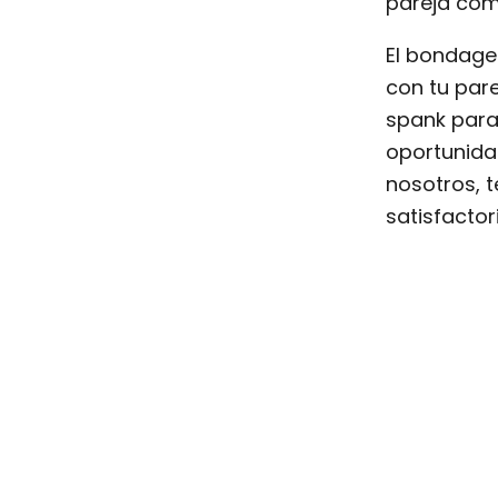
pareja com
El bondage
con tu par
spank para 
oportunidad
nosotros, 
satisfacto