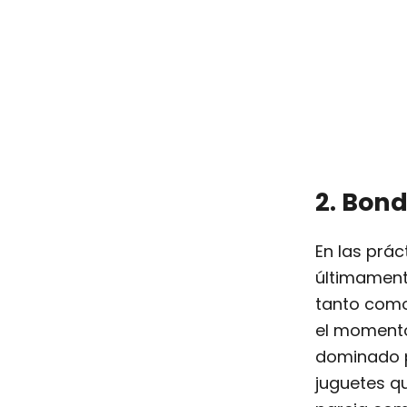
2. Bon
En las prác
últimament
tanto como 
el momento
dominado p
juguetes q