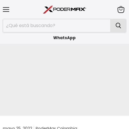
Menú
Ver
carrit
WhatsApp
mayo 25, 2022
PoderMax Colombia