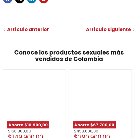
Artículo anterior
Artículo siguiente
Conoce los productos sexuales más
vendidos de Colombia
Promo
Vibrador
agrandadora
Doble
especial
Satisfyer
edition
Mono
con
Flex
PMX
500ml
Ahorre
$16.900,00
Ahorre
$67.700,00
Precio
Precio
$166.800,00
$458.600,00
Precio
Precio
$149.900,00
$390.900,00
original
original