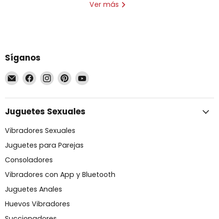
Ver más
Síganos
Encuéntrenos
Encuéntrenos
Encuéntrenos
Encuéntrenos
Encuéntrenos
en
en
en
en
en
Correo
Facebook
Instagram
Pinterest
YouTube
electrónico
Juguetes Sexuales
Vibradores Sexuales
Juguetes para Parejas
Consoladores
Vibradores con App y Bluetooth
Juguetes Anales
Huevos Vibradores
Succionadores