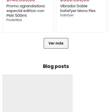
actual
actual
Promo agrandadora
Vibrador Doble
especial edition con
Satisfyer Mono Flex
PMX 500ml
Satisfyer
PoderMax
Ver más
Blog posts