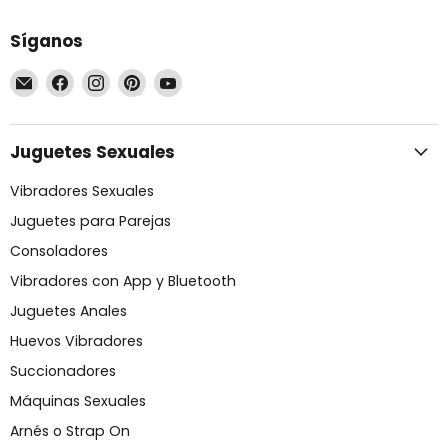
Síganos
Encuéntrenos
Encuéntrenos
Encuéntrenos
Encuéntrenos
Encuéntrenos
en
en
en
en
en
Correo
Facebook
Instagram
Pinterest
YouTube
electrónico
Juguetes Sexuales
Vibradores Sexuales
Juguetes para Parejas
Consoladores
Vibradores con App y Bluetooth
Juguetes Anales
Huevos Vibradores
Succionadores
Máquinas Sexuales
Arnés o Strap On