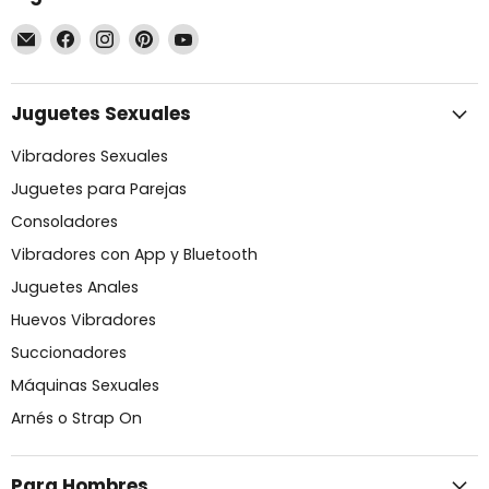
Encuéntrenos
Encuéntrenos
Encuéntrenos
Encuéntrenos
Encuéntrenos
en
en
en
en
en
Correo
Facebook
Instagram
Pinterest
YouTube
electrónico
Juguetes Sexuales
Vibradores Sexuales
Juguetes para Parejas
Consoladores
Vibradores con App y Bluetooth
Juguetes Anales
Huevos Vibradores
Succionadores
Máquinas Sexuales
Arnés o Strap On
Para Hombres