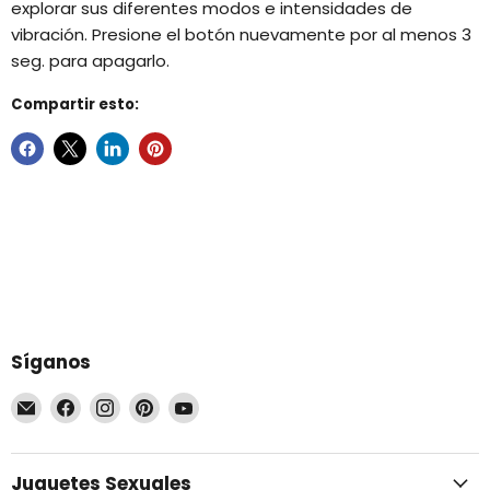
explorar sus diferentes modos e intensidades de
vibración. Presione el botón nuevamente por al menos 3
seg. para apagarlo.
Compartir esto:
Síganos
Encuéntrenos
Encuéntrenos
Encuéntrenos
Encuéntrenos
Encuéntrenos
en
en
en
en
en
Correo
Facebook
Instagram
Pinterest
YouTube
electrónico
Juguetes Sexuales