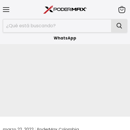
Menú
Ver
carrit
WhatsApp
marzo 22, 2022
PoderMax Colombia