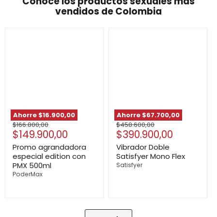
Conoce los productos sexuales más
vendidos de Colombia
Promo
Vibrador
agrandadora
Doble
especial
Satisfyer
edition
Mono
con
Flex
PMX
500ml
Ahorre
$16.900,00
Ahorre
$67.700,00
Precio
Precio
$166.800,00
$458.600,00
Precio
Precio
$149.900,00
$390.900,00
original
original
actual
actual
Promo agrandadora
Vibrador Doble
especial edition con
Satisfyer Mono Flex
PMX 500ml
Satisfyer
PoderMax