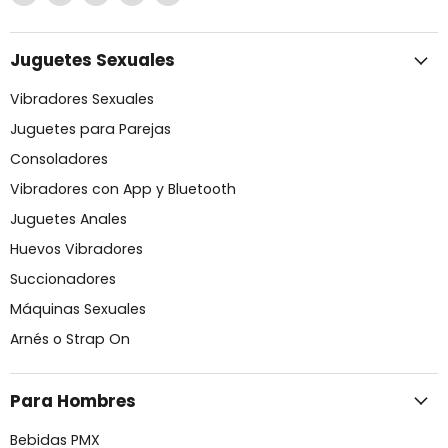
en
en
en
en
en
Correo
Facebook
Instagram
Pinterest
YouTube
electrónico
Juguetes Sexuales
Vibradores Sexuales
Juguetes para Parejas
Consoladores
Vibradores con App y Bluetooth
Juguetes Anales
Huevos Vibradores
Succionadores
Máquinas Sexuales
Arnés o Strap On
Para Hombres
Bebidas PMX